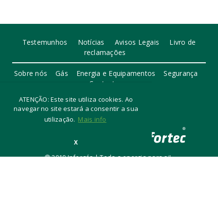
Testemunhos
Notícias
Avisos Legais
Livro de
reclamações
Sobre nós
Gás
Energia e Equipamentos
Segurança
Contactos
ATENÇÃO: Este site utiliza cookies. Ao
navegar no site estará a consentir a sua
utilização.
Mais info
X
2019 Inforgás | Toda a energia para si!
Desenvolvido por Assec Sim!