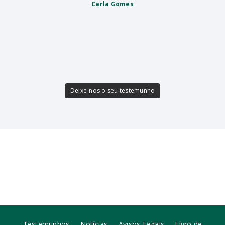
Carla Gomes
Deixe-nos o seu testemunho
Testemunhos
Notícias
Avisos Legais
Livro de