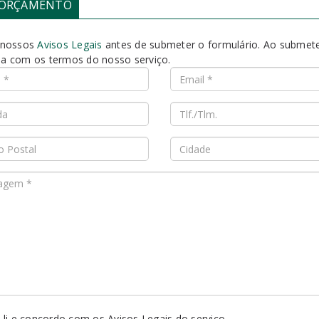
ORÇAMENTO
 nossos
Avisos Legais
antes de submeter o formulário. Ao submet
a com os termos do nosso serviço.
 li e concordo com os Avisos Legais do serviço.