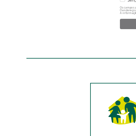
Os campos a
O endereço 
A informaçã