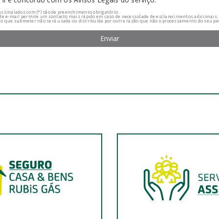
ssinalados com (*) são de preenchimento obrigatório.
de e-mail permite um contacto mais rápido em caso de necessidade de esclarecimentos adicionais.
o que submeter não será usada ou distribuída por outra razão que não o processamento do seu pe
Enviar