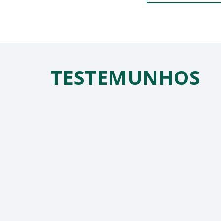
TESTEMUNHOS
ara entrega no dia nunca
s da entrega sempre foram
oníveis, educados, bem
"
.