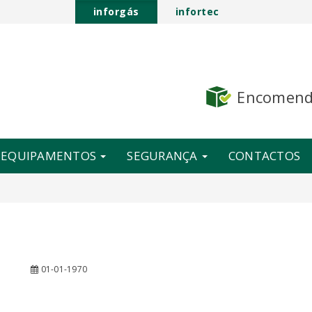
inforgás
infortec
Encomen
E EQUIPAMENTOS
SEGURANÇA
CONTACTOS
01-01-1970