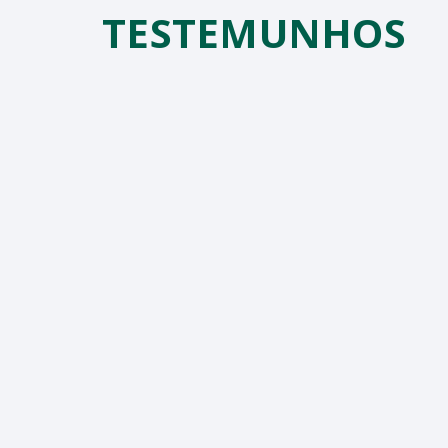
TESTEMUNHOS
ara entrega no dia nunca
s da entrega sempre foram
oníveis, educados, bem
"
.