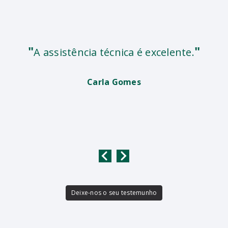
"
"
A assistência técnica é excelente.
Carla Gomes
Deixe-nos o seu testemunho