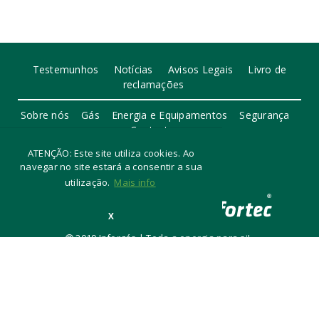
Testemunhos
Notícias
Avisos Legais
Livro de
reclamações
Sobre nós
Gás
Energia e Equipamentos
Segurança
Contactos
ATENÇÃO: Este site utiliza cookies. Ao
navegar no site estará a consentir a sua
utilização.
Mais info
X
2019 Inforgás | Toda a energia para si!
Desenvolvido por Assec Sim!