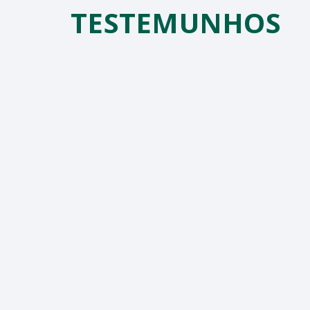
TESTEMUNHOS
ara entrega no dia nunca
s da entrega sempre foram
oníveis, educados, bem
"
.