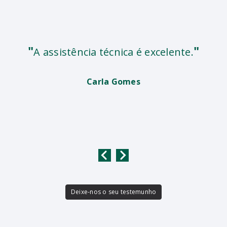
"
"
A assistência técnica é excelente.
Carla Gomes
Deixe-nos o seu testemunho