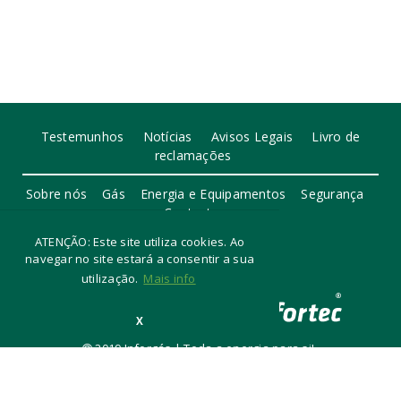
Testemunhos
Notícias
Avisos Legais
Livro de
reclamações
Sobre nós
Gás
Energia e Equipamentos
Segurança
Contactos
ATENÇÃO: Este site utiliza cookies. Ao
navegar no site estará a consentir a sua
utilização.
Mais info
X
2019 Inforgás | Toda a energia para si!
Desenvolvido por Assec Sim!