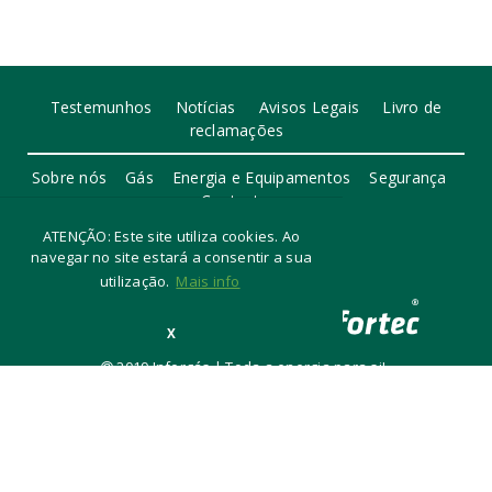
Testemunhos
Notícias
Avisos Legais
Livro de
reclamações
Sobre nós
Gás
Energia e Equipamentos
Segurança
Contactos
ATENÇÃO: Este site utiliza cookies. Ao
navegar no site estará a consentir a sua
utilização.
Mais info
X
2019 Inforgás | Toda a energia para si!
Desenvolvido por Assec Sim!