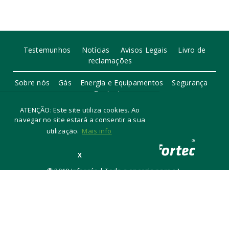
Testemunhos
Notícias
Avisos Legais
Livro de
reclamações
Sobre nós
Gás
Energia e Equipamentos
Segurança
Contactos
ATENÇÃO: Este site utiliza cookies. Ao
navegar no site estará a consentir a sua
utilização.
Mais info
X
2019 Inforgás | Toda a energia para si!
Desenvolvido por Assec Sim!